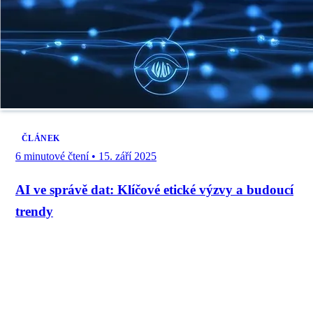
ČLÁNEK
6 minutové čtení
•
15. září 2025
AI ve správě dat: Klíčové etické výzvy a budoucí
trendy