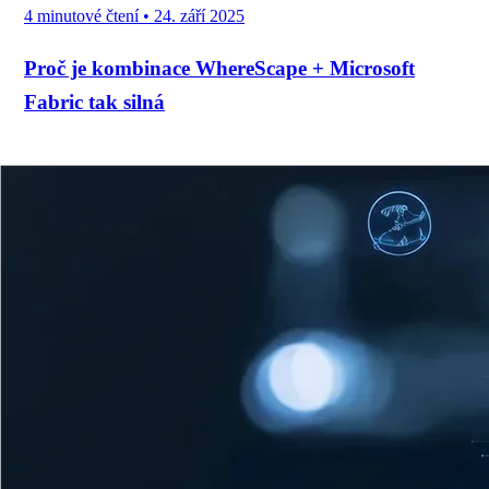
4 minutové čtení
•
24. září 2025
Proč je kombinace WhereScape + Microsoft
Fabric tak silná