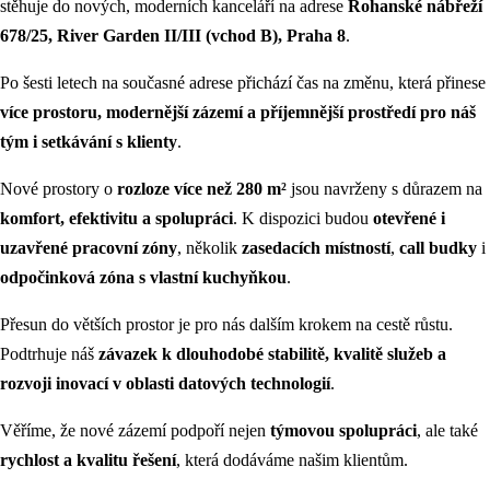
stěhuje do nových, moderních kanceláří na adrese
Rohanské nábřeží
678/25, River Garden II/III (vchod B), Praha 8
.
Po šesti letech na současné adrese přichází čas na změnu, která přinese
více prostoru, modernější zázemí a příjemnější prostředí pro náš
tým i setkávání s klienty
.
Nové prostory o
rozloze více než 280 m²
jsou navrženy s důrazem na
komfort, efektivitu a spolupráci
. K dispozici budou
otevřené i
uzavřené pracovní zóny
, několik
zasedacích místností
,
call budky
i
odpočinková zóna s vlastní kuchyňkou
.
Přesun do větších prostor je pro nás dalším krokem na cestě růstu.
Podtrhuje náš
závazek k dlouhodobé stabilitě, kvalitě služeb a
rozvoji inovací v oblasti datových technologií
.
Věříme, že nové zázemí podpoří nejen
týmovou spolupráci
, ale také
rychlost a kvalitu řešení
, která dodáváme našim klientům.