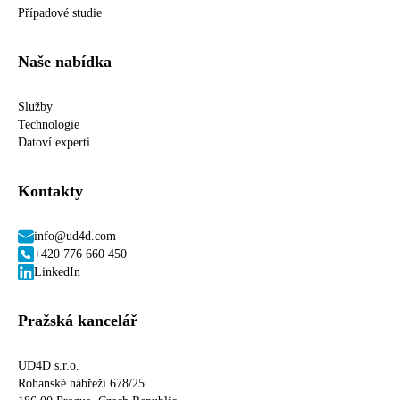
Případové studie
Naše nabídka
Služby
Technologie
Datoví experti
Kontakty
info@ud4d.com
+420 776 660 450
LinkedIn
Pražská kancelář
UD4D s.r.o.
Rohanské nábřeží 678/25