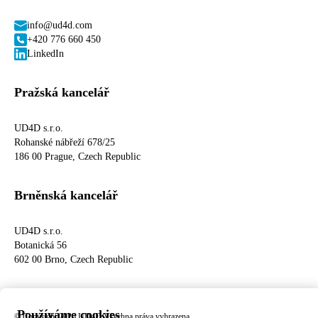
info@ud4d.com
+420 776 660 450
LinkedIn
Pražská kancelář
UD4D s.r.o.
Rohanské nábřeží 678/25
186 00 Prague, Czech Republic
Brněnská kancelář
UD4D s.r.o.
Botanická 56
602 00 Brno, Czech Republic
Používáme cookies
© Copyright 2026 UD4D Všechna práva vyhrazena.