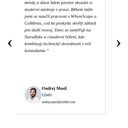
trendy a dává lidem prostor zkoušet si
prác
moderní nástroje v praxi. Během stáže
kor
jsem se naučil pracovat s WhereScape a
vyzk
Collibrou, což mi poskytlo skvělý základ
Big
pro další rozvoj. Dnes se zaměřuji na
což
‹
›
Snowflake a cloudová řešení, kde
dál
kombinuji technické dovednosti s roli
zůst
konzultanta.“
možn
blíz
Ondřej Musil
UD4D
ondrej.musil@ud4d.com