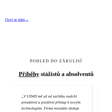
Ozvi se nám
→
POHLED DO ZÁKULISÍ
Příběhy
stážistů a absolventů
„V UD4D mě už od začátku nadchl
„UD
proaktivní a pozitivní přístup k novým
prot
technologiím. Firma neustále sleduje
dato