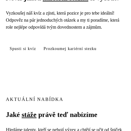
Vyzkoušej náš kvíz a zjisti, která pozice je pro tebe ideální!
Odpověz na pár jednoduchých otázek a my ti poradíme, která
role nejlépe odpovídá tvým dovednostem a zájmům.
Spusti si kvíz
Prozkoumej kariérní stezku
AKTUÁLNÍ NABÍDKA
Jaké
stáže
právě teď nabízíme
Hledáme talenty, kteří se nebojí výzev a chtějí se učit od špiček